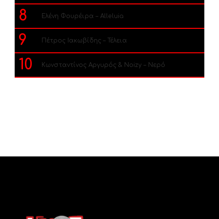
8
Ελένη Φουρέιρα – Alleluia
9
Πέτρος Ιακωβίδης – Τέλεια
10
Κωνσταντίνος Αργυρός & Noizy – Νερό