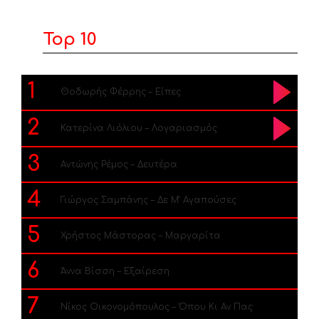
Top 10
1
Θοδωρής Φέρρης – Είπες
2
Κατερίνα Λιόλιου – Λογαριασμός
3
Αντώνης Ρέμος – Δευτέρα
4
Γιώργος Σαμπάνης – Δε Μ’ Αγαπούσες
5
Χρήστος Μάστορας – Μαργαρίτα
6
Άννα Βίσση – Εξαίρεση
7
Νίκος Οικονομόπουλος – Όπου Κι Αν Πας