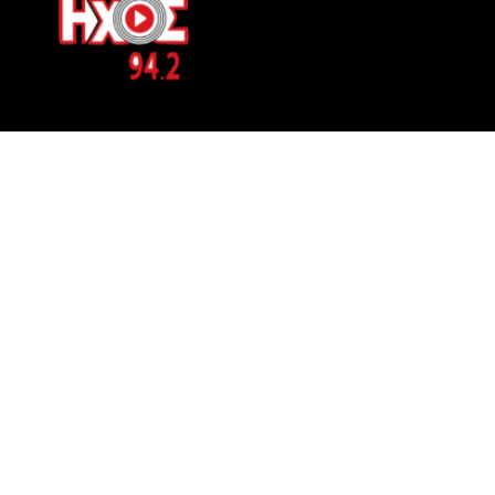
ΕΠΙΚΟΙΝΩΝΙΑ
Μπερνιδάκη 8
Phone: 697 822 4700
Email:
info@hxosfm.gr
Web:
HxosFm.gr