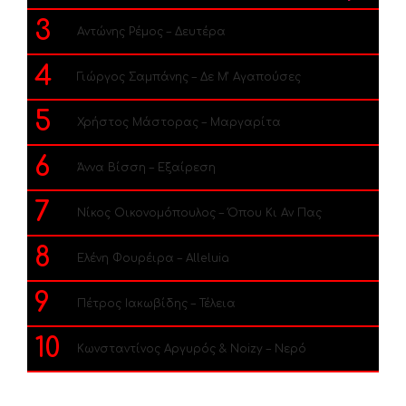
3
Αντώνης Ρέμος – Δευτέρα
4
Γιώργος Σαμπάνης – Δε Μ’ Αγαπούσες
5
Χρήστος Μάστορας – Μαργαρίτα
6
Άννα Βίσση – Εξαίρεση
7
Νίκος Οικονομόπουλος – Όπου Κι Αν Πας
8
Ελένη Φουρέιρα – Alleluia
9
Πέτρος Ιακωβίδης – Τέλεια
10
Κωνσταντίνος Αργυρός & Noizy – Νερό