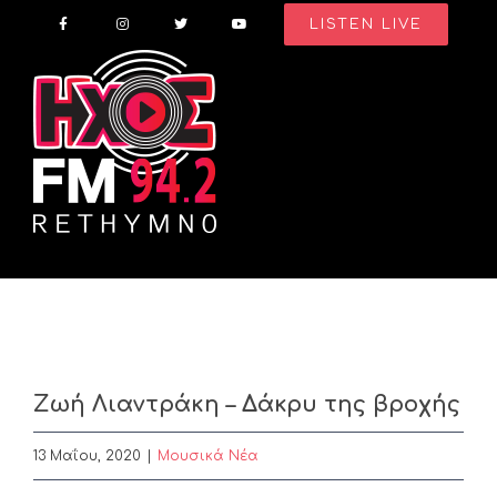
Skip
LISTEN LIVE
to
content
Ζωή Λιαντράκη – Δάκρυ της βροχής
13 Μαΐου, 2020
|
Μουσικά Νέα