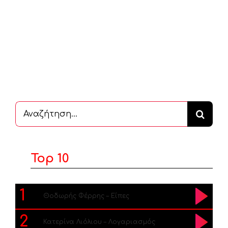
Αναζήτηση
...
Top 10
1
Θοδωρής Φέρρης – Είπες
2
Κατερίνα Λιόλιου – Λογαριασμός