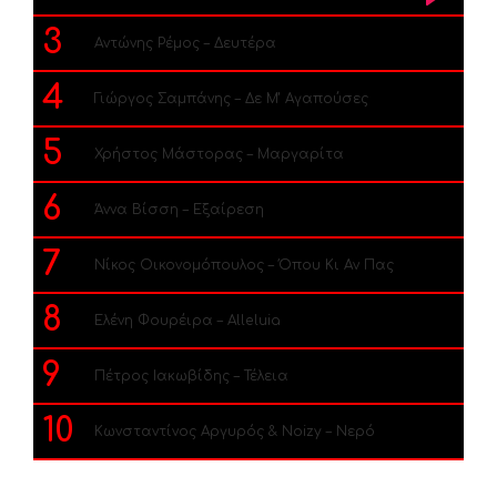
3
Αντώνης Ρέμος – Δευτέρα
4
Γιώργος Σαμπάνης – Δε Μ’ Αγαπούσες
5
Χρήστος Μάστορας – Μαργαρίτα
6
Άννα Βίσση – Εξαίρεση
7
Νίκος Οικονομόπουλος – Όπου Κι Αν Πας
8
Ελένη Φουρέιρα – Alleluia
9
Πέτρος Ιακωβίδης – Τέλεια
10
Κωνσταντίνος Αργυρός & Noizy – Νερό