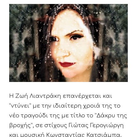
View
Larger
Image
Η Ζωή Λιαντράκη επανέρχεται και
”ντύνει” με την ιδιαίτερη χροιά της το
νέο τραγούδι της με τίτλο το ”Δάκρυ της
βροχής”, σε στίχους Γιώτας Γερογιώργη
και μουσική Κωνσταντίας Κατσιάμπα.