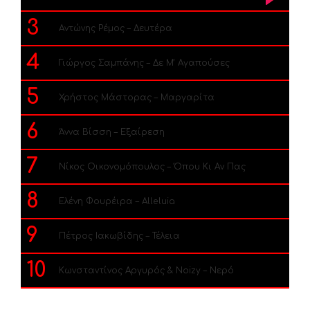
3
Αντώνης Ρέμος – Δευτέρα
4
Γιώργος Σαμπάνης – Δε Μ’ Αγαπούσες
5
Χρήστος Μάστορας – Μαργαρίτα
6
Άννα Βίσση – Εξαίρεση
7
Νίκος Οικονομόπουλος – Όπου Κι Αν Πας
8
Ελένη Φουρέιρα – Alleluia
9
Πέτρος Ιακωβίδης – Τέλεια
10
Κωνσταντίνος Αργυρός & Noizy – Νερό