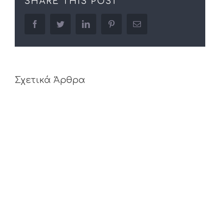
SHARE THIS POST
facebook
twitter
linkedin
pinterest
Email
Σχετικά Άρθρα