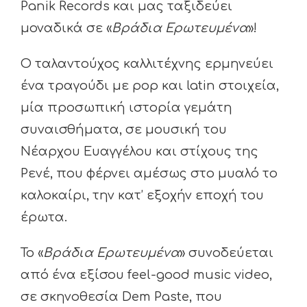
Panik Records και μας ταξιδεύει
μοναδικά σε «
Βράδια Ερωτευμένα
»!
Ο ταλαντούχος καλλιτέχνης ερμηνεύει
ένα τραγούδι με pop και latin στοιχεία,
μία προσωπική ιστορία γεμάτη
συναισθήματα, σε μουσική του
Νέαρχου Ευαγγέλου και στίχους της
Ρενέ, που φέρνει αμέσως στο μυαλό το
καλοκαίρι, την κατ’ εξοχήν εποχή του
έρωτα.
Το «
Βράδια Ερωτευμένα
» συνοδεύεται
από ένα εξίσου feel-good music video,
σε σκηνοθεσία Dem Paste, που