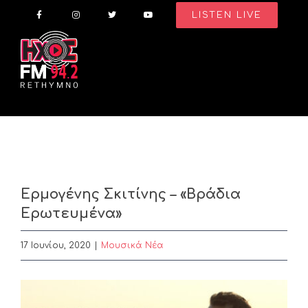
Skip
LISTEN LIVE
to
content
Ερμογένης Σκιτίνης – «Βράδια
Ερωτευμένα»
17 Ιουνίου, 2020
|
Μουσικά Νέα
View