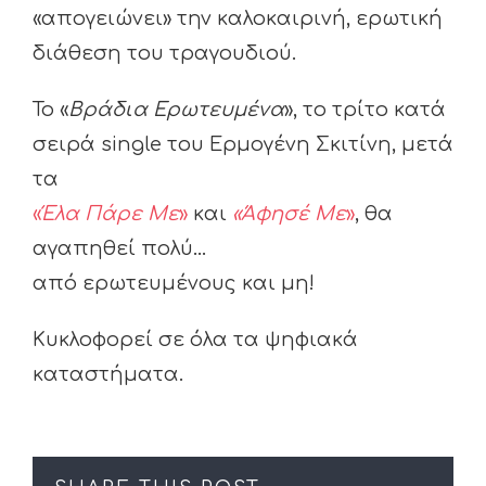
«απογειώνει» την καλοκαιρινή, ερωτική
διάθεση του τραγουδιού.
Το «
Βράδια Ερωτευμένα
», το τρίτο κατά
σειρά single του Ερμογένη Σκιτίνη, μετά
τα
«
Έλα Πάρε Με
»
και
«Άφησέ Με
»
, θα
αγαπηθεί πολύ…
από ερωτευμένους και μη!
Κυκλοφορεί σε όλα τα ψηφιακά
καταστήματα.