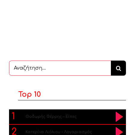
Αναζήτηση
...
Top 10
1
Θοδωρής Φέρρης – Είπες
2
Κατερίνα Λιόλιου – Λογαριασμός