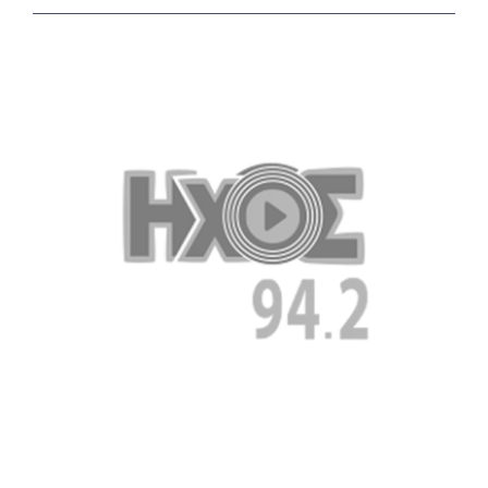
View
Larger
Image