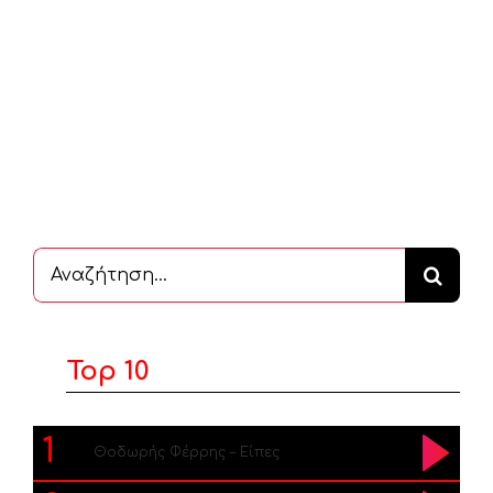
Αναζήτηση
...
Top 10
1
Θοδωρής Φέρρης – Είπες