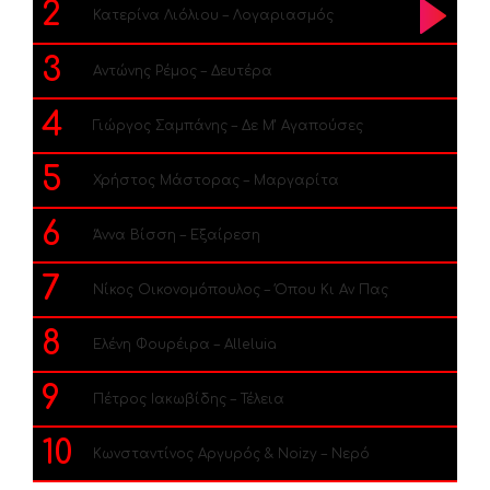
2
Κατερίνα Λιόλιου – Λογαριασμός
3
Αντώνης Ρέμος – Δευτέρα
4
Γιώργος Σαμπάνης – Δε Μ’ Αγαπούσες
5
Χρήστος Μάστορας – Μαργαρίτα
6
Άννα Βίσση – Εξαίρεση
7
Νίκος Οικονομόπουλος – Όπου Κι Αν Πας
8
Ελένη Φουρέιρα – Alleluia
9
Πέτρος Ιακωβίδης – Τέλεια
10
Κωνσταντίνος Αργυρός & Noizy – Νερό