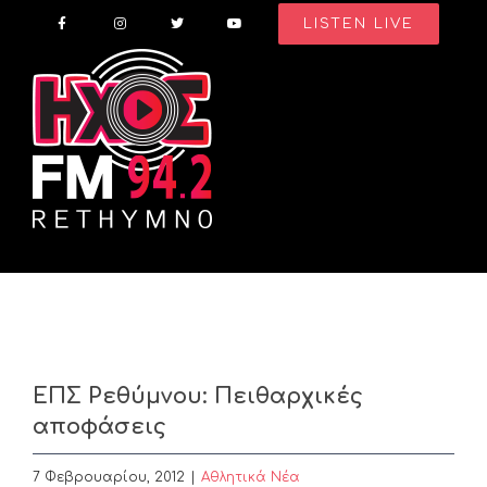
Skip
LISTEN LIVE
to
content
ΕΠΣ Ρεθύμνου: Πειθαρχικές
αποφάσεις
7 Φεβρουαρίου, 2012
|
Αθλητικά Νέα