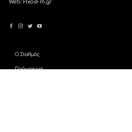
Web:
HxosFm.gr
Ο Σταθμός
Πρόγραμμα
Διαφήμιση
Επικοινωνία
Nέα