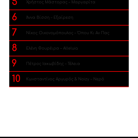
5
Χρήστος Μάστορας – Μαργαρίτα
6
Άννα Βίσση – Εξαίρεση
7
Νίκος Οικονομόπουλος – Όπου Κι Αν Πας
8
Ελένη Φουρέιρα – Alleluia
9
Πέτρος Ιακωβίδης – Τέλεια
10
Κωνσταντίνος Αργυρός & Noizy – Νερό