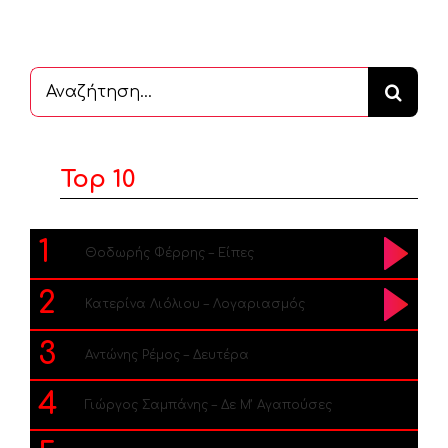
Αναζήτηση
...
Top 10
1
Θοδωρής Φέρρης – Είπες
2
Κατερίνα Λιόλιου – Λογαριασμός
3
Αντώνης Ρέμος – Δευτέρα
4
Γιώργος Σαμπάνης – Δε Μ’ Αγαπούσες