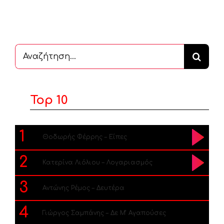
Αναζήτηση
...
Top 10
1
Θοδωρής Φέρρης – Είπες
2
Κατερίνα Λιόλιου – Λογαριασμός
3
Αντώνης Ρέμος – Δευτέρα
4
Γιώργος Σαμπάνης – Δε Μ’ Αγαπούσες