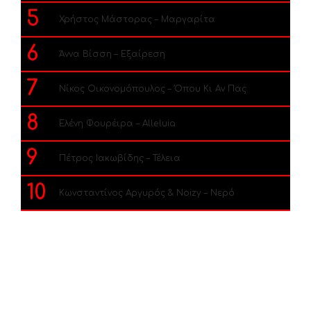
5
Χρήστος Μάστορας – Μαργαρίτα
6
Άννα Βίσση – Εξαίρεση
7
Νίκος Οικονομόπουλος – Όπου Κι Αν Πας
8
Ελένη Φουρέιρα – Alleluia
9
Πέτρος Ιακωβίδης – Τέλεια
10
Κωνσταντίνος Αργυρός & Noizy – Νερό