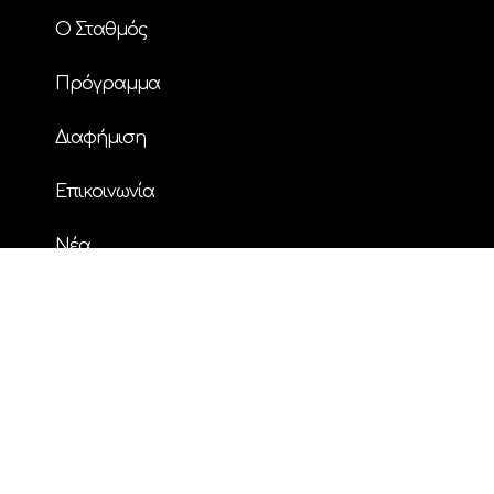
Ο Σταθμός
Πρόγραμμα
Διαφήμιση
Επικοινωνία
Nέα
© Copyright
| ΗΧΟΣ FM 94.2 | ALL RIGHTS
RESERVED | Powered by
ENTERTHEWEB