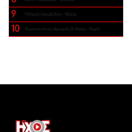
9
Πέτρος Ιακωβίδης – Τέλεια
10
Κωνσταντίνος Αργυρός & Noizy – Νερό