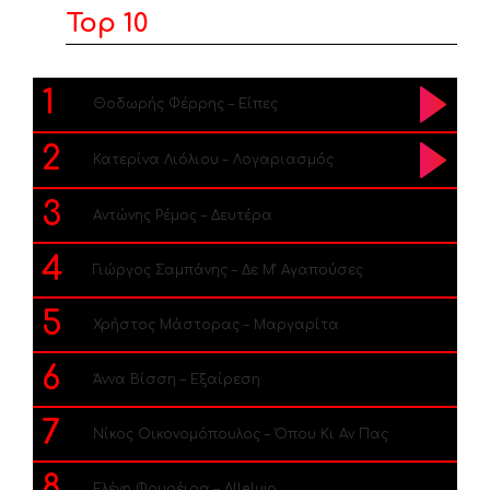
Top 10
1
Θοδωρής Φέρρης – Είπες
2
Κατερίνα Λιόλιου – Λογαριασμός
3
Αντώνης Ρέμος – Δευτέρα
4
Γιώργος Σαμπάνης – Δε Μ’ Αγαπούσες
5
Χρήστος Μάστορας – Μαργαρίτα
6
Άννα Βίσση – Εξαίρεση
7
Νίκος Οικονομόπουλος – Όπου Κι Αν Πας
8
Ελένη Φουρέιρα – Alleluia