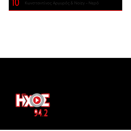
10
Κωνσταντίνος Αργυρός & Noizy – Νερό