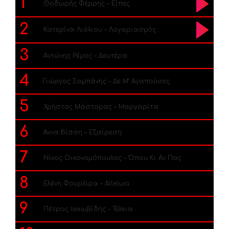
1
Θοδωρής Φέρρης – Είπες
2
Κατερίνα Λιόλιου – Λογαριασμός
3
Αντώνης Ρέμος – Δευτέρα
4
Γιώργος Σαμπάνης – Δε Μ’ Αγαπούσες
5
Χρήστος Μάστορας – Μαργαρίτα
6
Άννα Βίσση – Εξαίρεση
7
Νίκος Οικονομόπουλος – Όπου Κι Αν Πας
8
Ελένη Φουρέιρα – Alleluia
9
Πέτρος Ιακωβίδης – Τέλεια