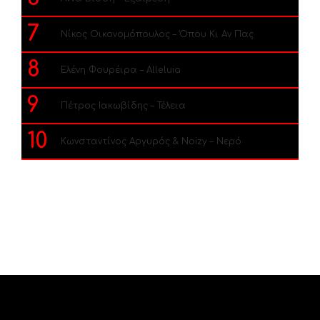
7
Νίκος Οικονομόπουλος – Όπου Κι Αν Πας
8
Ελένη Φουρέιρα – Alleluia
9
Πέτρος Ιακωβίδης – Τέλεια
10
Κωνσταντίνος Αργυρός & Noizy – Νερό