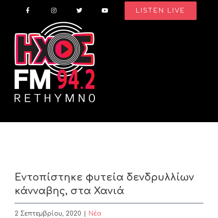
Skip
LISTEN LIVE
to
content
Εντοπίστηκε φυτεία δενδρυλλίων
κάνναβης, στα Χανιά
2 Σεπτεμβρίου, 2020
|
Nέα