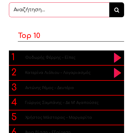
Αναζήτηση
...
Top 10
1
Θοδωρής Φέρρης – Είπες
2
Κατερίνα Λιόλιου – Λογαριασμός
3
Αντώνης Ρέμος – Δευτέρα
4
Γιώργος Σαμπάνης – Δε Μ’ Αγαπούσες
5
Χρήστος Μάστορας – Μαργαρίτα
6
Άννα Βίσση – Εξαίρεση