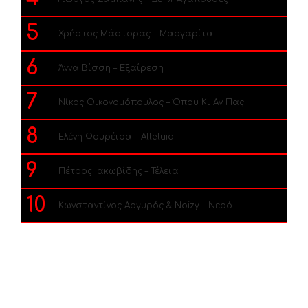
5
Χρήστος Μάστορας – Μαργαρίτα
6
Άννα Βίσση – Εξαίρεση
7
Νίκος Οικονομόπουλος – Όπου Κι Αν Πας
8
Ελένη Φουρέιρα – Alleluia
9
Πέτρος Ιακωβίδης – Τέλεια
10
Κωνσταντίνος Αργυρός & Noizy – Νερό