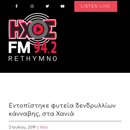
Skip
LISTEN LIVE
to
content
Εντοπίστηκε φυτεία δενδρυλλίων
κάνναβης, στα Χανιά
3 Ιουλίου, 2019
|
Nέα