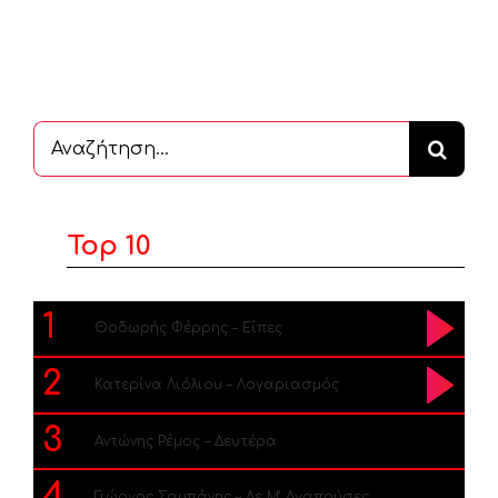
Αναζήτηση
...
Top 10
1
Θοδωρής Φέρρης – Είπες
2
Κατερίνα Λιόλιου – Λογαριασμός
3
Αντώνης Ρέμος – Δευτέρα
4
Γιώργος Σαμπάνης – Δε Μ’ Αγαπούσες