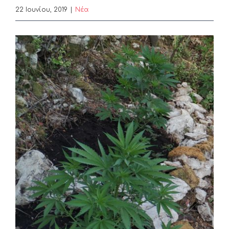
22 Ιουνίου, 2019
|
Nέα
View
Larger
Image