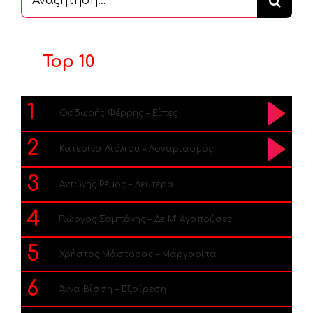
...
Top 10
1
Θοδωρής Φέρρης – Είπες
2
Κατερίνα Λιόλιου – Λογαριασμός
3
Αντώνης Ρέμος – Δευτέρα
4
Γιώργος Σαμπάνης – Δε Μ’ Αγαπούσες
5
Χρήστος Μάστορας – Μαργαρίτα
6
Άννα Βίσση – Εξαίρεση