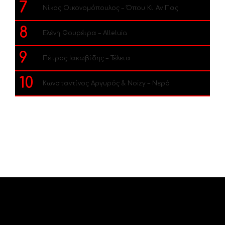
7
Νίκος Οικονομόπουλος – Όπου Κι Αν Πας
8
Ελένη Φουρέιρα – Alleluia
9
Πέτρος Ιακωβίδης – Τέλεια
10
Κωνσταντίνος Αργυρός & Noizy – Νερό