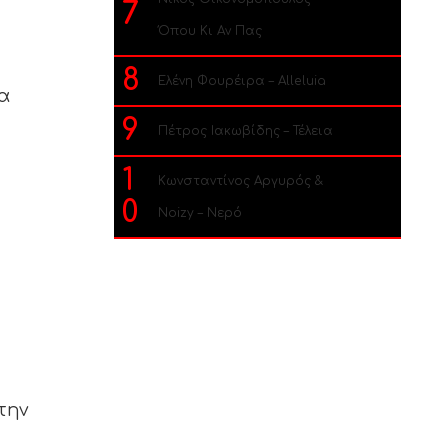
7
Όπου Κι Αν Πας
8
Ελένη Φουρέιρα – Alleluia
να
9
Πέτρος Ιακωβίδης – Τέλεια
1
Κωνσταντίνος Αργυρός &
0
Noizy – Νερό
την