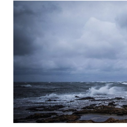
View
Larger
Image