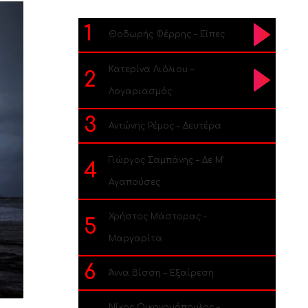
1
Θοδωρής Φέρρης – Είπες
Κατερίνα Λιόλιου –
2
Λογαριασμός
3
Αντώνης Ρέμος – Δευτέρα
Γιώργος Σαμπάνης – Δε Μ’
4
Αγαπούσες
Χρήστος Μάστορας –
5
Μαργαρίτα
6
Άννα Βίσση – Εξαίρεση
Νίκος Οικονομόπουλος –