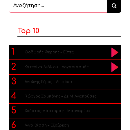
Αναζήτηση
...
Top 10
1
Θοδωρής Φέρρης – Είπες
2
Κατερίνα Λιόλιου – Λογαριασμός
3
Αντώνης Ρέμος – Δευτέρα
4
Γιώργος Σαμπάνης – Δε Μ’ Αγαπούσες
5
Χρήστος Μάστορας – Μαργαρίτα
6
Άννα Βίσση – Εξαίρεση