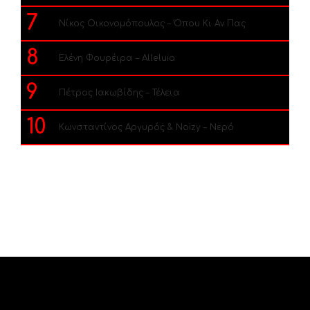
7
Νίκος Οικονομόπουλος – Όπου Κι Αν Πας
8
Ελένη Φουρέιρα – Alleluia
9
Πέτρος Ιακωβίδης – Τέλεια
10
Κωνσταντίνος Αργυρός & Noizy – Νερό