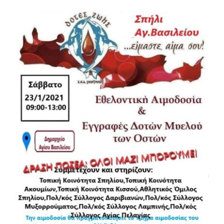
View
Larger
Image