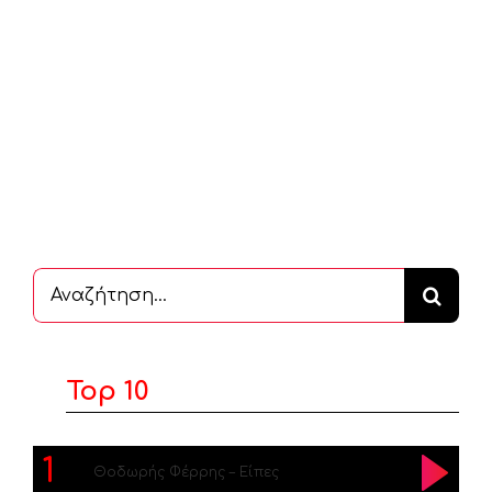
Αναζήτηση
...
Top 10
1
Θοδωρής Φέρρης – Είπες