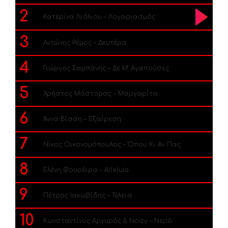
2
Κατερίνα Λιόλιου – Λογαριασμός
3
Αντώνης Ρέμος – Δευτέρα
4
Γιώργος Σαμπάνης – Δε Μ’ Αγαπούσες
5
Χρήστος Μάστορας – Μαργαρίτα
6
Άννα Βίσση – Εξαίρεση
7
Νίκος Οικονομόπουλος – Όπου Κι Αν Πας
8
Ελένη Φουρέιρα – Alleluia
9
Πέτρος Ιακωβίδης – Τέλεια
10
Κωνσταντίνος Αργυρός & Noizy – Νερό