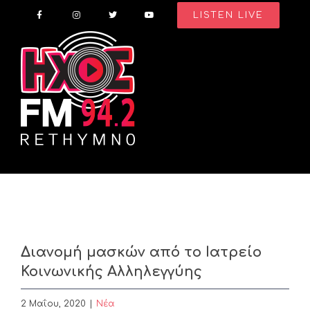
Skip
LISTEN LIVE
to
content
Διανομή μασκών από το Ιατρείο
Κοινωνικής Αλληλεγγύης
2 Μαΐου, 2020
|
Nέα