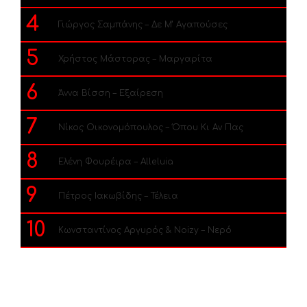
4
Γιώργος Σαμπάνης – Δε Μ’ Αγαπούσες
5
Χρήστος Μάστορας – Μαργαρίτα
6
Άννα Βίσση – Εξαίρεση
7
Νίκος Οικονομόπουλος – Όπου Κι Αν Πας
8
Ελένη Φουρέιρα – Alleluia
9
Πέτρος Ιακωβίδης – Τέλεια
10
Κωνσταντίνος Αργυρός & Noizy – Νερό