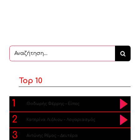
Αναζήτηση
...
Top 10
1
Θοδωρής Φέρρης – Είπες
2
Κατερίνα Λιόλιου – Λογαριασμός
3
Αντώνης Ρέμος – Δευτέρα