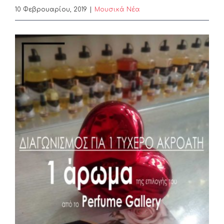
10 Φεβρουαρίου, 2019
|
Μουσικά Νέα
View
Larger
Image