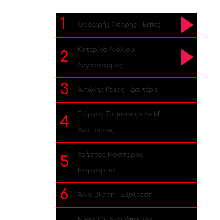
1
Θοδωρής Φέρρης – Είπες
Κατερίνα Λιόλιου –
2
Λογαριασμός
3
Αντώνης Ρέμος – Δευτέρα
Γιώργος Σαμπάνης – Δε Μ’
4
Αγαπούσες
Χρήστος Μάστορας –
5
Μαργαρίτα
6
Άννα Βίσση – Εξαίρεση
Νίκος Οικονομόπουλος –