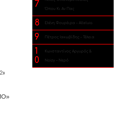
7
Όπου Κι Αν Πας
8
Ελένη Φουρέιρα – Alleluia
9
Πέτρος Ιακωβίδης – Τέλεια
1
Κωνσταντίνος Αργυρός &
0
Noizy – Νερό
2»
ΜΟ»