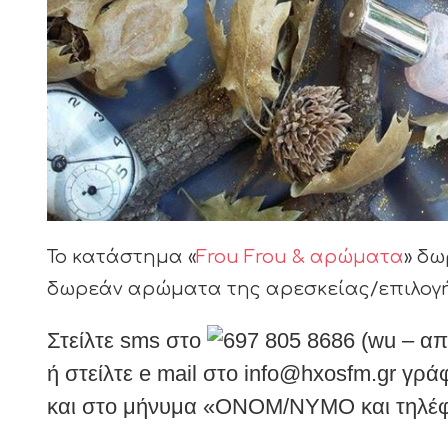
Το κατάστημα «
Frou Frou & αρώματα
» δω
δωρεάν αρώματα της αρεσκείας/επιλογή
Στείλτε sms στο
697 805 8686
(wu – α
ή στείλτε e mail στο info@hxosfm.gr
και στο μήνυμα «ΟΝΟΜ/ΝΥΜΟ και τηλέφω