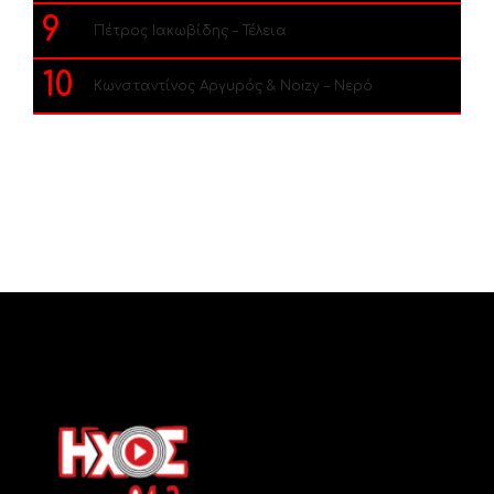
9
Πέτρος Ιακωβίδης – Τέλεια
10
Κωνσταντίνος Αργυρός & Noizy – Νερό