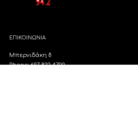
ΕΠΙΚΟΙΝΩΝΙΑ
Μπερνιδάκη 8
Phone: 697 822 4700
Email:
info@hxosfm.gr
Web:
HxosFm.gr