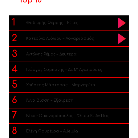
Top 10
1
Θοδωρής Φέρρης – Είπες
2
Κατερίνα Λιόλιου – Λογαριασμός
3
Αντώνης Ρέμος – Δευτέρα
4
Γιώργος Σαμπάνης – Δε Μ’ Αγαπούσες
5
Χρήστος Μάστορας – Μαργαρίτα
6
Άννα Βίσση – Εξαίρεση
7
Νίκος Οικονομόπουλος – Όπου Κι Αν Πας
8
Ελένη Φουρέιρα – Alleluia