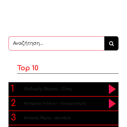
Αναζήτηση
...
Top 10
1
Θοδωρής Φέρρης – Είπες
2
Κατερίνα Λιόλιου – Λογαριασμός
3
Αντώνης Ρέμος – Δευτέρα