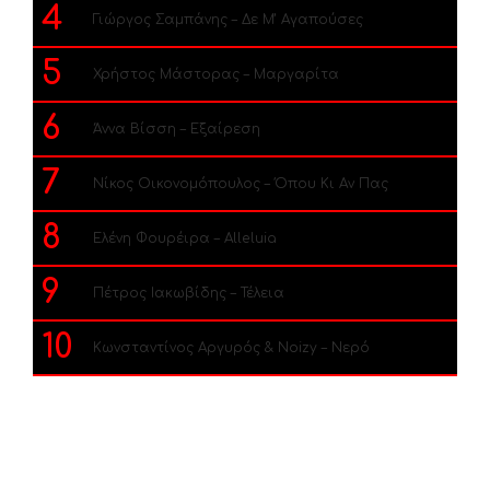
4
Γιώργος Σαμπάνης – Δε Μ’ Αγαπούσες
5
Χρήστος Μάστορας – Μαργαρίτα
6
Άννα Βίσση – Εξαίρεση
7
Νίκος Οικονομόπουλος – Όπου Κι Αν Πας
8
Ελένη Φουρέιρα – Alleluia
9
Πέτρος Ιακωβίδης – Τέλεια
10
Κωνσταντίνος Αργυρός & Noizy – Νερό