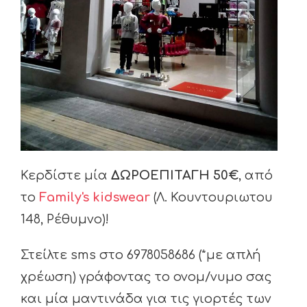
Κερδίστε μία
ΔΩΡΟΕΠΙΤΑΓΗ 50€
, από
το
Family's kidswear
(Λ. Κουντουριωτου
148, Ρέθυμνο)!
Στείλτε sms στο 6978058686 (*με απλή
χρέωση) γράφοντας το ονομ/νυμο σας
και μία μαντινάδα για τις γιορτές των