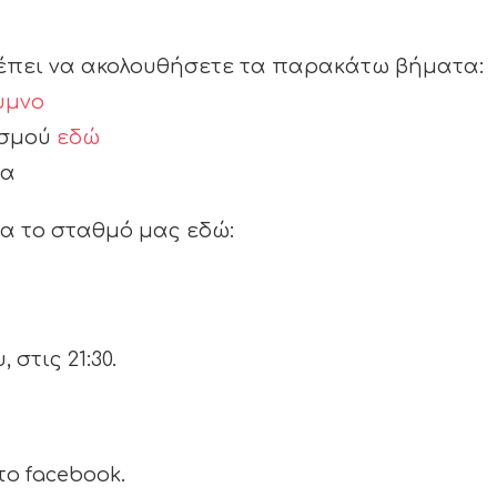
ρέπει να ακολουθήσετε τα παρακάτω βήματα:
υμνο
ισμού
εδώ
ία
ια το σταθμό μας εδώ:
στις 21:30.
ο facebook.