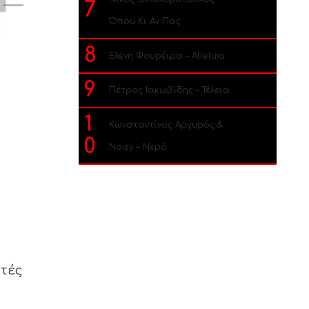
7
Όπου Κι Αν Πας
8
Ελένη Φουρέιρα – Alleluia
9
Πέτρος Ιακωβίδης – Τέλεια
1
Κωνσταντίνος Αργυρός &
0
Noizy – Νερό
ατές