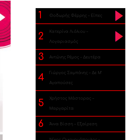
1
Θοδωρής Φέρρης – Είπες
Κατερίνα Λιόλιου –
2
Λογαριασμός
3
Αντώνης Ρέμος – Δευτέρα
Γιώργος Σαμπάνης – Δε Μ’
4
Αγαπούσες
Χρήστος Μάστορας –
5
Μαργαρίτα
6
Άννα Βίσση – Εξαίρεση
Νίκος Οικονομόπουλος –