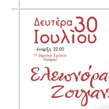
View
Larger
Image