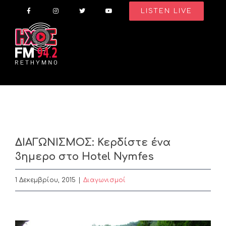
Skip
LISTEN LIVE
to
content
ΔΙΑΓΩΝΙΣΜΟΣ: Κερδίστε ένα
3ημερο στο Hotel Nymfes
1 Δεκεμβρίου, 2015
|
Διαγωνισμοί
View