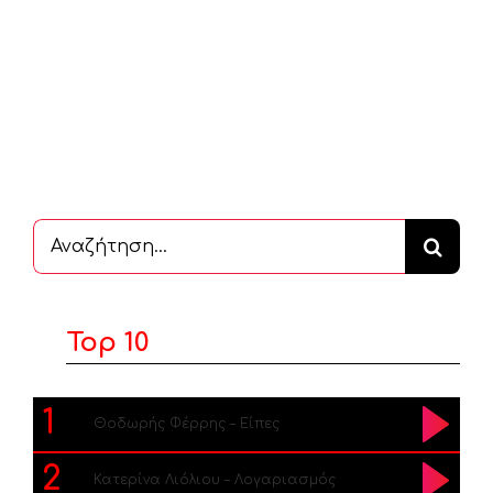
Αναζήτηση
...
Top 10
1
Θοδωρής Φέρρης – Είπες
2
Κατερίνα Λιόλιου – Λογαριασμός