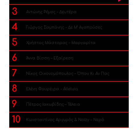
3
Αντώνης Ρέμος – Δευτέρα
4
Γιώργος Σαμπάνης – Δε Μ’ Αγαπούσες
5
Χρήστος Μάστορας – Μαργαρίτα
6
Άννα Βίσση – Εξαίρεση
7
Νίκος Οικονομόπουλος – Όπου Κι Αν Πας
8
Ελένη Φουρέιρα – Alleluia
9
Πέτρος Ιακωβίδης – Τέλεια
10
Κωνσταντίνος Αργυρός & Noizy – Νερό