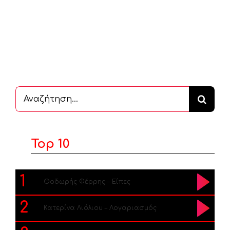
Αναζήτηση
...
Top 10
1
Θοδωρής Φέρρης – Είπες
2
Κατερίνα Λιόλιου – Λογαριασμός