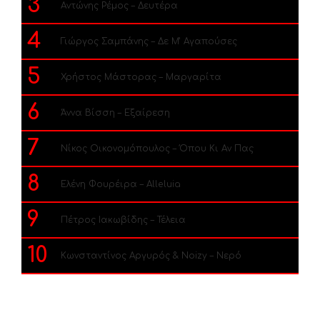
3
Αντώνης Ρέμος – Δευτέρα
4
Γιώργος Σαμπάνης – Δε Μ’ Αγαπούσες
5
Χρήστος Μάστορας – Μαργαρίτα
6
Άννα Βίσση – Εξαίρεση
7
Νίκος Οικονομόπουλος – Όπου Κι Αν Πας
8
Ελένη Φουρέιρα – Alleluia
9
Πέτρος Ιακωβίδης – Τέλεια
10
Κωνσταντίνος Αργυρός & Noizy – Νερό