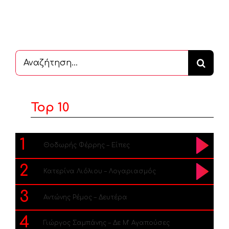
Αναζήτηση
...
Top 10
1
Θοδωρής Φέρρης – Είπες
2
Κατερίνα Λιόλιου – Λογαριασμός
3
Αντώνης Ρέμος – Δευτέρα
4
Γιώργος Σαμπάνης – Δε Μ’ Αγαπούσες