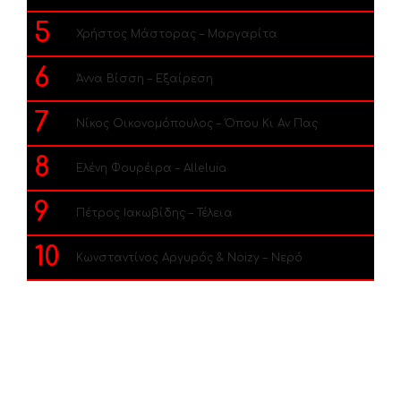
5
Χρήστος Μάστορας – Μαργαρίτα
6
Άννα Βίσση – Εξαίρεση
7
Νίκος Οικονομόπουλος – Όπου Κι Αν Πας
8
Ελένη Φουρέιρα – Alleluia
9
Πέτρος Ιακωβίδης – Τέλεια
10
Κωνσταντίνος Αργυρός & Noizy – Νερό