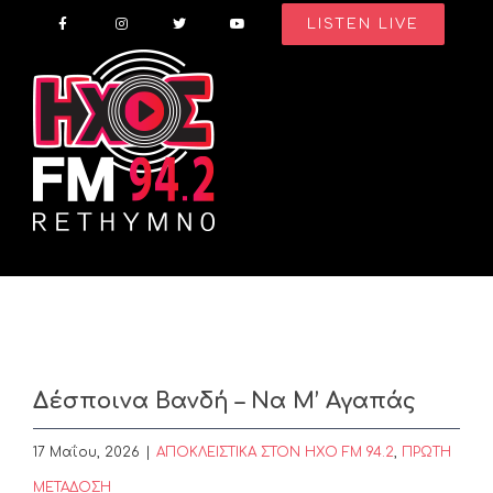
Skip
LISTEN LIVE
to
content
Δέσποινα Βανδή – Να Μ’ Αγαπάς
17 Μαΐου, 2026
|
ΑΠΟΚΛΕΙΣΤΙΚΑ ΣΤΟΝ ΗΧΟ FM 94.2
,
ΠΡΩΤΗ
ΜΕΤΑΔΟΣΗ