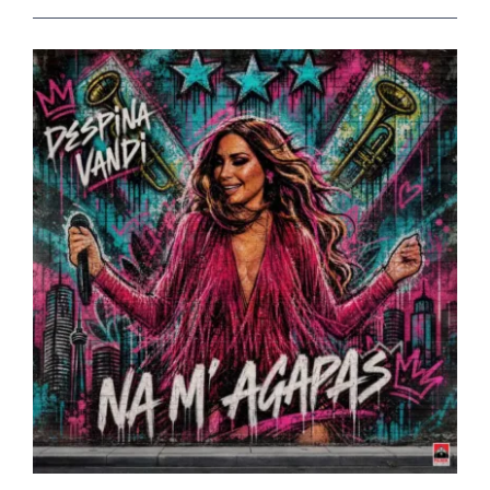
View
Larger
Image