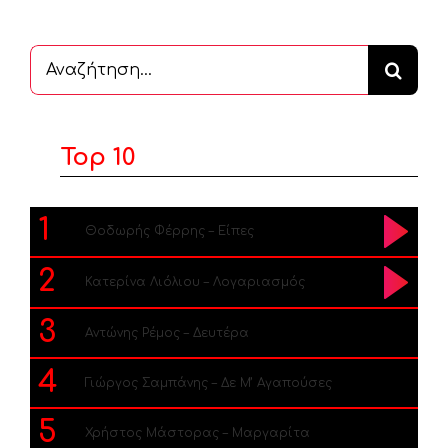
Αναζήτηση
...
Top 10
1
Θοδωρής Φέρρης – Είπες
2
Κατερίνα Λιόλιου – Λογαριασμός
3
Αντώνης Ρέμος – Δευτέρα
4
Γιώργος Σαμπάνης – Δε Μ’ Αγαπούσες
5
Χρήστος Μάστορας – Μαργαρίτα