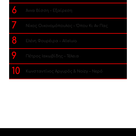
6
Άννα Βίσση – Εξαίρεση
7
Νίκος Οικονομόπουλος – Όπου Κι Αν Πας
8
Ελένη Φουρέιρα – Alleluia
9
Πέτρος Ιακωβίδης – Τέλεια
10
Κωνσταντίνος Αργυρός & Noizy – Νερό