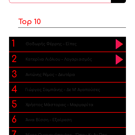
...
Top 10
1
Θοδωρής Φέρρης – Είπες
2
Κατερίνα Λιόλιου – Λογαριασμός
3
Αντώνης Ρέμος – Δευτέρα
4
Γιώργος Σαμπάνης – Δε Μ’ Αγαπούσες
5
Χρήστος Μάστορας – Μαργαρίτα
6
Άννα Βίσση – Εξαίρεση
7
Νίκος Οικονομόπουλος – Όπου Κι Αν Πας