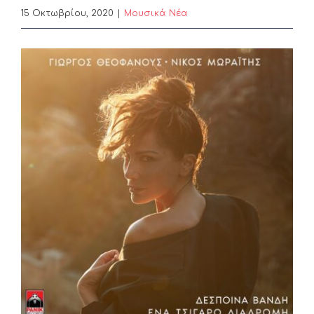
15 Οκτωβρίου, 2020
|
Μουσικά Νέα
View
Larger
Image