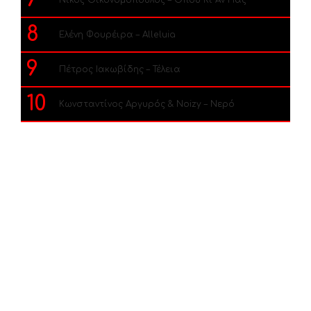
8
Ελένη Φουρέιρα – Alleluia
9
Πέτρος Ιακωβίδης – Τέλεια
10
Κωνσταντίνος Αργυρός & Noizy – Νερό