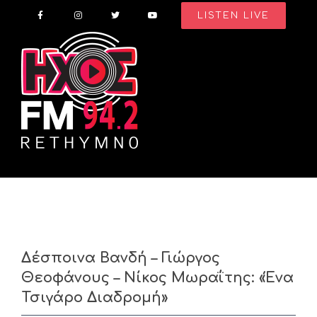
Skip
LISTEN LIVE
to
content
Δέσποινα Βανδή – Γιώργος
Θεοφάνους – Νίκος Μωραΐτης: «Ένα
Τσιγάρο Διαδρομή»