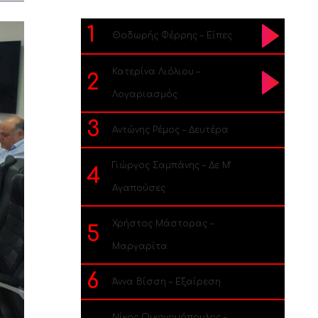
1
Θοδωρής Φέρρης – Είπες
Κατερίνα Λιόλιου –
2
Λογαριασμός
3
Αντώνης Ρέμος – Δευτέρα
Γιώργος Σαμπάνης – Δε Μ’
4
Αγαπούσες
Χρήστος Μάστορας –
5
Μαργαρίτα
6
Άννα Βίσση – Εξαίρεση
Νίκος Οικονομόπουλος –