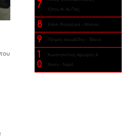
7
Όπου Κι Αν Πας
8
Ελένη Φουρέιρα – Alleluia
9
Πέτρος Ιακωβίδης – Τέλεια
1
 του
Κωνσταντίνος Αργυρός &
0
Noizy – Νερό
α