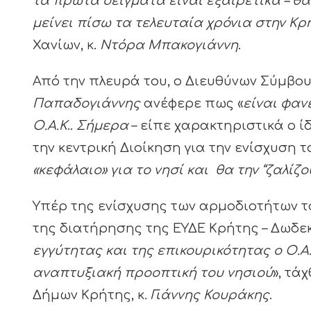
τα πρώτα δείγματα είναι εξαιρετικά – θ
μείνει πίσω τα τελευταία χρόνια στην Κρ
Χανίων, κ.
Ντόρα Μπακογιάννη
.
Από την πλευρά του, ο Διευθύνων Σύμβο
Παπαδογιάννης
ανέφερε πως «
είναι φαν
Ο.Α.Κ
..
Σήμερα
– είπε χαρακτηριστικά ο ί
την κεντρική Διοίκηση για την ενίσχυση 
«κεφάλαιο» για το νησί και θα την “ζαλίζ
Υπέρ της ενίσχυσης των αρμοδιοτήτων τ
της διατήρησης της ΕΥΔΕ Κρήτης – Δωδεκ
εγγύτητας και της επικουρικότητας ο Ο.Α
αναπτυξιακή προοπτική του νησιού
», τά
Δήμων Κρήτης, κ
. Γιάννης Κουράκης
.