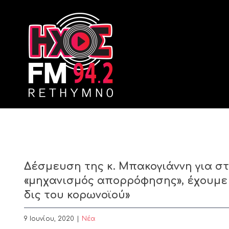
Skip
to
content
Δέσμευση της κ. Μπακογιάννη για στή
«μηχανισμός απορρόφησης», έχουμε 
δις του κορωνοϊού»
9 Ιουνίου, 2020
|
Nέα