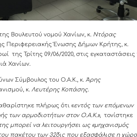
ης Βουλευτού νομού Χανίων, κ.
Ντόρας
ης Περιφερειακής Ένωσης Δήμων Κρήτης, κ.
 της Τρίτης 09/06/2020, στις εγκαταστάσεις
ιά Χανίων.
νων Σύμβουλος του Ο.Α.Κ., κ.
Άρης
νισμού, κ.
Λευτέρης Κοπάσης
.
αθαρίστηκε πλήρως ότι «
εντός των επόμενων
ής των αρμοδιοτήτων στον Ο.Α.Κ.»
, τονίστηκε
ης μπορεί να λειτουργήσει ως «μηχανισμός
ου πακέτου των 32δις που εξασφάλισε η χώρ