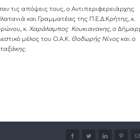
αν τις απόψεις τους, ο Αντιπεριφερειάρχης
Πλατανιά και Γραμματέας της Π.Ε.Δ.Κρήτης, κ
.
ρώνου, κ.
Χαράλαμπος Κουκιανακης
, ο Δήμαρ
ελεστικό μέλος του Ο.Α.Κ.
Θοδωρής Νίνος
και ο
ταξάκης.
facebook
twitter
linkedin
pinterest