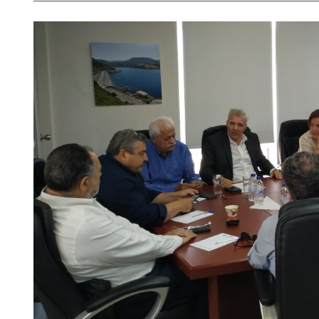
View
Larger
Image