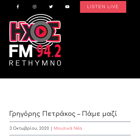
Skip
LISTEN LIVE
to
content
Γρηγόρης Πετράκος – Πάμε μαζί
3 Οκτωβρίου, 2020
|
Μουσικά Νέα