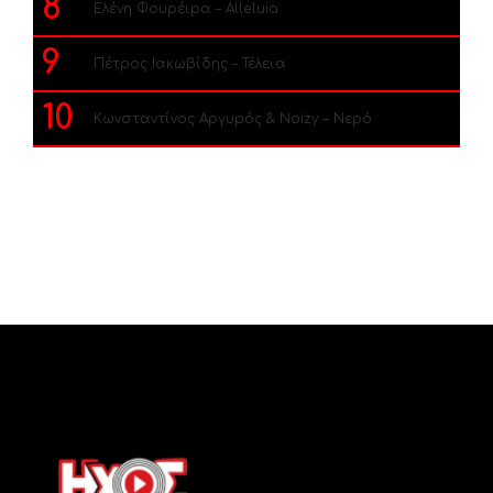
8
Ελένη Φουρέιρα – Alleluia
9
Πέτρος Ιακωβίδης – Τέλεια
10
Κωνσταντίνος Αργυρός & Noizy – Νερό