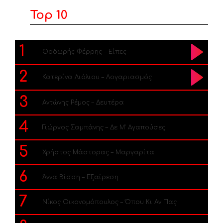
Top 10
1
Θοδωρής Φέρρης – Είπες
2
Κατερίνα Λιόλιου – Λογαριασμός
3
Αντώνης Ρέμος – Δευτέρα
4
Γιώργος Σαμπάνης – Δε Μ’ Αγαπούσες
5
Χρήστος Μάστορας – Μαργαρίτα
6
Άννα Βίσση – Εξαίρεση
7
Νίκος Οικονομόπουλος – Όπου Κι Αν Πας