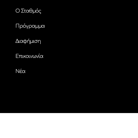
Ο Σταθμός
Πρόγραμμα
Διαφήμιση
Επικοινωνία
Nέα
© Copyright
| ΗΧΟΣ FM 94.2 | ALL RIGHTS
RESERVED | Powered by
ENTERTHEWEB