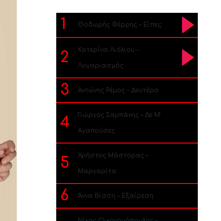
1
Θοδωρής Φέρρης – Είπες
Κατερίνα Λιόλιου –
2
Λογαριασμός
3
Αντώνης Ρέμος – Δευτέρα
Γιώργος Σαμπάνης – Δε Μ’
4
Αγαπούσες
Χρήστος Μάστορας –
5
Μαργαρίτα
6
Άννα Βίσση – Εξαίρεση
Νίκος Οικονομόπουλος –