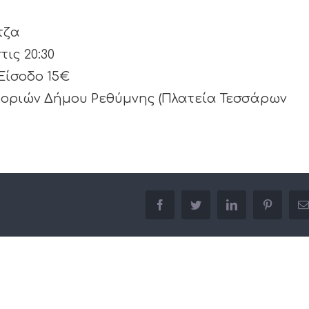
τζα
τις 20:30
Είσοδο 15€
οριών Δήμου Ρεθύμνης (Πλατεία Τεσσάρων
facebook
twitter
linkedin
pinterest