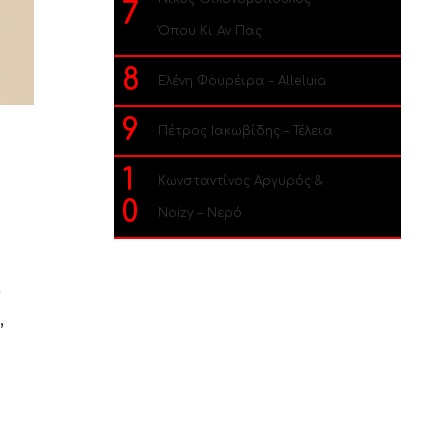
7
Όπου Κι Αν Πας
8
Ελένη Φουρέιρα – Alleluia
9
Πέτρος Ιακωβίδης – Τέλεια
1
Κωνσταντίνος Αργυρός &
0
Noizy – Νερό
α
,