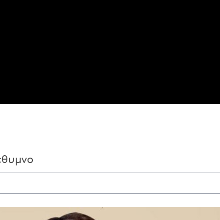
έθυμνο