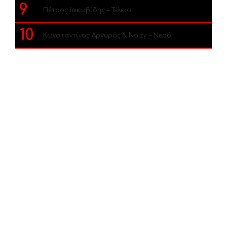
9
Πέτρος Ιακωβίδης – Τέλεια
10
Κωνσταντίνος Αργυρός & Noizy – Νερό