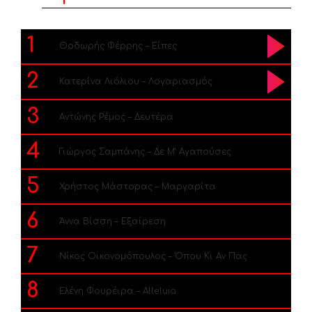
1
Θοδωρής Φέρρης – Είπες
2
Κατερίνα Λιόλιου – Λογαριασμός
3
Αντώνης Ρέμος – Δευτέρα
4
Γιώργος Σαμπάνης – Δε Μ’ Αγαπούσες
5
Χρήστος Μάστορας – Μαργαρίτα
6
Άννα Βίσση – Εξαίρεση
7
Νίκος Οικονομόπουλος – Όπου Κι Αν Πας
8
Ελένη Φουρέιρα – Alleluia