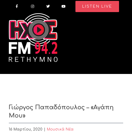
Skip
LISTEN LIVE
to
content
Γιώργος Παπαδόπουλος – «Αγάπη
Μου»
16 Μαρτίου, 2020
|
Μουσικά Νέα