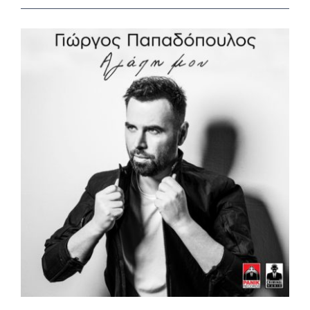
View
Larger
Image