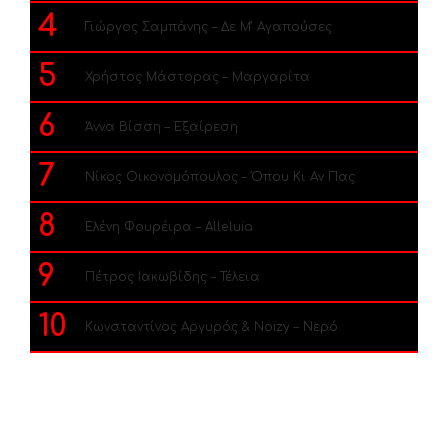
4
Γιώργος Σαμπάνης – Δε Μ’ Αγαπούσες
5
Χρήστος Μάστορας – Μαργαρίτα
6
Άννα Βίσση – Εξαίρεση
7
Νίκος Οικονομόπουλος – Όπου Κι Αν Πας
8
Ελένη Φουρέιρα – Alleluia
9
Πέτρος Ιακωβίδης – Τέλεια
10
Κωνσταντίνος Αργυρός & Noizy – Νερό