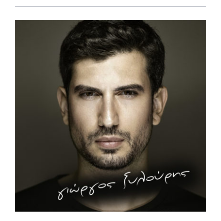
View
Larger
Image