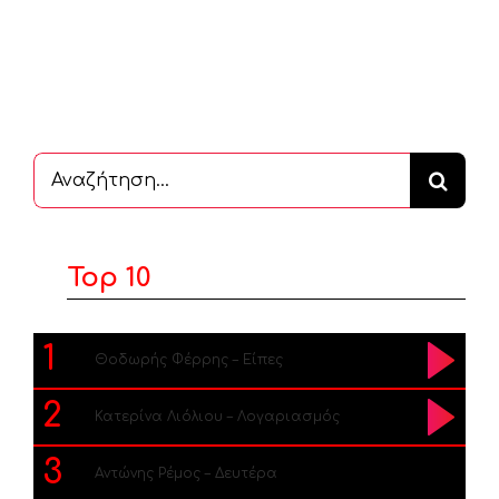
Αναζήτηση
...
Top 10
1
Θοδωρής Φέρρης – Είπες
2
Κατερίνα Λιόλιου – Λογαριασμός
3
Αντώνης Ρέμος – Δευτέρα