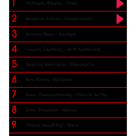
1
Θοδωρής Φέρρης – Είπες
2
Κατερίνα Λιόλιου – Λογαριασμός
3
Αντώνης Ρέμος – Δευτέρα
4
Γιώργος Σαμπάνης – Δε Μ’ Αγαπούσες
5
Χρήστος Μάστορας – Μαργαρίτα
6
Άννα Βίσση – Εξαίρεση
7
Νίκος Οικονομόπουλος – Όπου Κι Αν Πας
8
Ελένη Φουρέιρα – Alleluia
9
Πέτρος Ιακωβίδης – Τέλεια