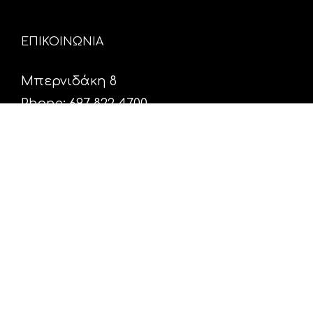
ΕΠΙΚΟΙΝΩΝΙΑ
Μπερνιδάκη 8
Phone: 697 822 4700
Email:
info@hxosfm.gr
Web:
HxosFm.gr
Ο Σταθμός
Πρόγραμμα