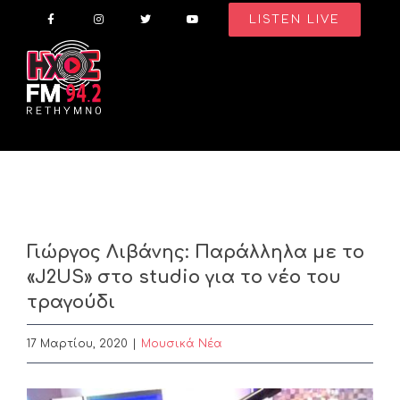
Skip
LISTEN LIVE
to
content
Γιώργος Λιβάνης: Παράλληλα με το
«J2US» στο studio για το νέο του
τραγούδι
17 Μαρτίου, 2020
|
Μουσικά Νέα