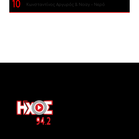
10
Κωνσταντίνος Αργυρός & Noizy – Νερό