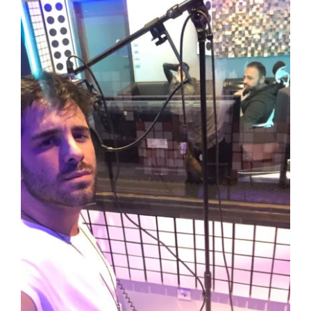
View
Larger
Image