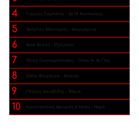
4
Γιώργος Σαμπάνης – Δε Μ’ Αγαπούσες
5
Χρήστος Μάστορας – Μαργαρίτα
6
Άννα Βίσση – Εξαίρεση
7
Νίκος Οικονομόπουλος – Όπου Κι Αν Πας
8
Ελένη Φουρέιρα – Alleluia
9
Πέτρος Ιακωβίδης – Τέλεια
10
Κωνσταντίνος Αργυρός & Noizy – Νερό