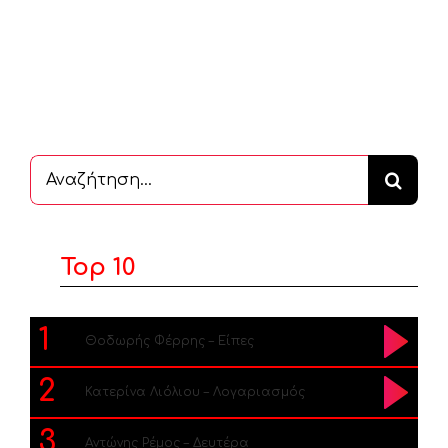
Αναζήτηση
...
Top 10
1
Θοδωρής Φέρρης – Είπες
2
Κατερίνα Λιόλιου – Λογαριασμός
3
Αντώνης Ρέμος – Δευτέρα