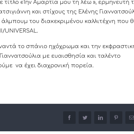
 τίτλο «Την Αμαρτία μου τη λέω », ερμηνευτή 
ατσιγιάννη και στίχους της Ελένης Γιαννατσού
 άλμπουμ του διακεκριμένου καλλιτέχνη που 
I/UNIVERSAL.
ναντά το σπάνιο ηχόχρωμα και την εκφραστικ
 Γιαννατσούλια με ευαισθησία και ταλέντο
ύμε να έχει διαχρονική πορεία.
facebook
twitter
linkedin
pinterest