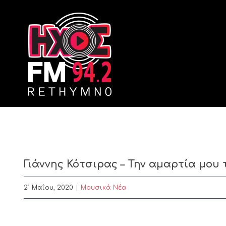
Skip
to
content
Γιάννης Κότσιρας – Την αμαρτία μου 
21 Μαΐου, 2020
|
Μουσικά Νέα
View