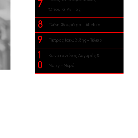
7
Όπου Κι Αν Πας
8
Ελένη Φουρέιρα – Alleluia
9
Πέτρος Ιακωβίδης – Τέλεια
1
Κωνσταντίνος Αργυρός &
0
Noizy – Νερό