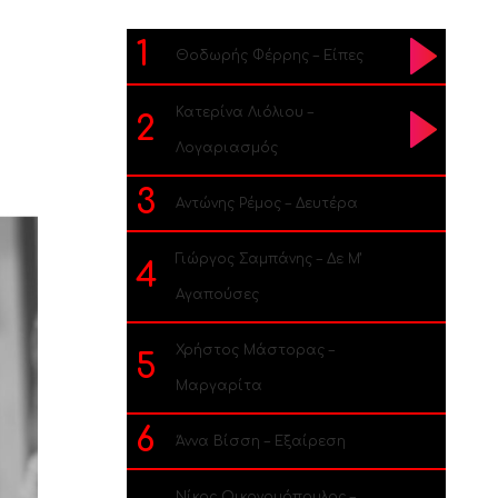
1
Θοδωρής Φέρρης – Είπες
Κατερίνα Λιόλιου –
2
Λογαριασμός
3
Αντώνης Ρέμος – Δευτέρα
Γιώργος Σαμπάνης – Δε Μ’
4
Αγαπούσες
Χρήστος Μάστορας –
5
Μαργαρίτα
6
Άννα Βίσση – Εξαίρεση
Νίκος Οικονομόπουλος –