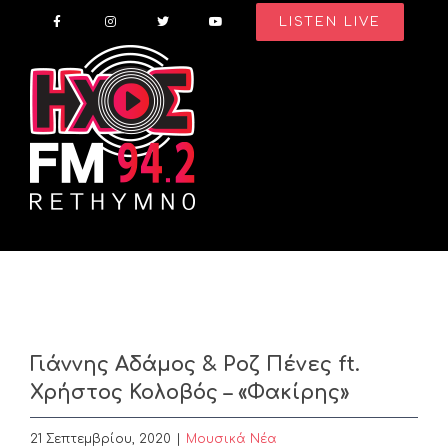
Skip
LISTEN LIVE
to
content
Γιάννης Αδάμος & Ροζ Πένες ft.
Χρήστος Κολοβός – «Φακίρης»
21 Σεπτεμβρίου, 2020
|
Μουσικά Νέα