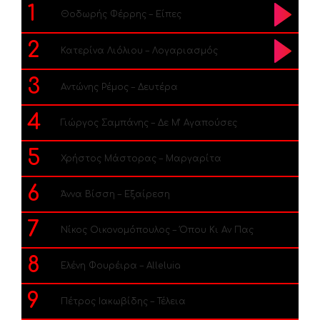
1
Θοδωρής Φέρρης – Είπες
2
Κατερίνα Λιόλιου – Λογαριασμός
3
Αντώνης Ρέμος – Δευτέρα
4
Γιώργος Σαμπάνης – Δε Μ’ Αγαπούσες
5
Χρήστος Μάστορας – Μαργαρίτα
6
Άννα Βίσση – Εξαίρεση
7
Νίκος Οικονομόπουλος – Όπου Κι Αν Πας
8
Ελένη Φουρέιρα – Alleluia
9
Πέτρος Ιακωβίδης – Τέλεια