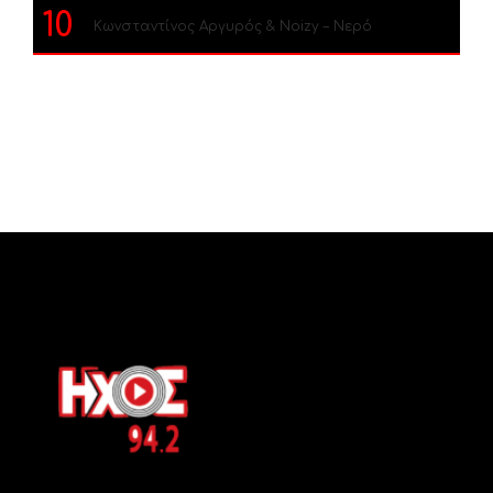
10
Κωνσταντίνος Αργυρός & Noizy – Νερό