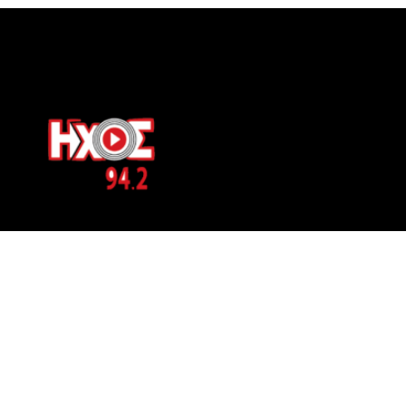
ΕΠΙΚΟΙΝΩΝΙΑ
Μπερνιδάκη 8
Phone: 697 822 4700
Email:
info@hxosfm.gr