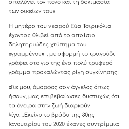
απαλύνει τον πόνο και τη δοκιμασία
των οικείων του»
Η μητέρα του νεαρού Εύα Τσιρικόλια
έχοντας θλιβεί από το απαίσιο
δηλητηριώδες χτύπημα του
«γραμμένου»¨, με αφορμή το τραγούδι
γράφει στο γιο της ένα πολύ τρυφερό
γράμμα προκαλώντας ρίγη συγκίνησης:
«Γιε μου, όμορφος σαν άγγελος όπως
ήσουν, μας επιβεβαίωσες δυστυχώς ότι
τα όνειρα στην ζωή διαρκούν
λίγο….Εκείνο το βράδυ της 30ης
Ιανουαρίου του 2020 έκανες συντρίμμια