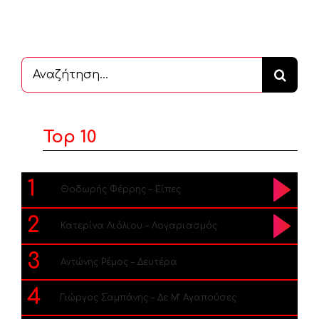
Αναζήτηση
...
Top 10
1
Θοδωρής Φέρρης – Είπες
2
Κατερίνα Λιόλιου – Λογαριασμός
3
Αντώνης Ρέμος – Δευτέρα
4
Γιώργος Σαμπάνης – Δε Μ’ Αγαπούσες