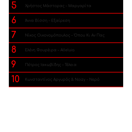
5
Χρήστος Μάστορας – Μαργαρίτα
6
Άννα Βίσση – Εξαίρεση
7
Νίκος Οικονομόπουλος – Όπου Κι Αν Πας
8
Ελένη Φουρέιρα – Alleluia
9
Πέτρος Ιακωβίδης – Τέλεια
10
Κωνσταντίνος Αργυρός & Noizy – Νερό