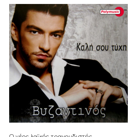
View
Larger
Image
Ο νέος λαϊκός τραγουδιστής