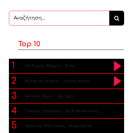
Αναζήτηση
...
Top 10
1
Θοδωρής Φέρρης – Είπες
2
Κατερίνα Λιόλιου – Λογαριασμός
3
Αντώνης Ρέμος – Δευτέρα
4
Γιώργος Σαμπάνης – Δε Μ’ Αγαπούσες
5
Χρήστος Μάστορας – Μαργαρίτα