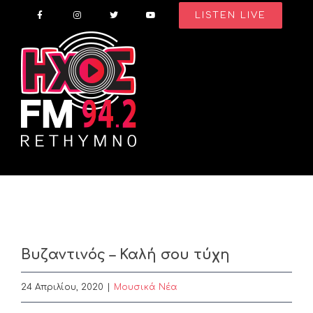
Skip
LISTEN LIVE
to
content
Βυζαντινός – Καλή σου τύχη
24 Απριλίου, 2020
|
Μουσικά Νέα