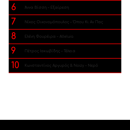
6
Άννα Βίσση – Εξαίρεση
7
Νίκος Οικονομόπουλος – Όπου Κι Αν Πας
8
Ελένη Φουρέιρα – Alleluia
9
Πέτρος Ιακωβίδης – Τέλεια
10
Κωνσταντίνος Αργυρός & Noizy – Νερό