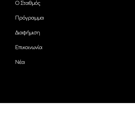
Ο Σταθμός
Πρόγραμμα
Διαφήμιση
Επικοινωνία
Nέα
© Copyright
| ΗΧΟΣ FM 94.2 | ALL RIGHTS
RESERVED | Powered by
ENTERTHEWEB