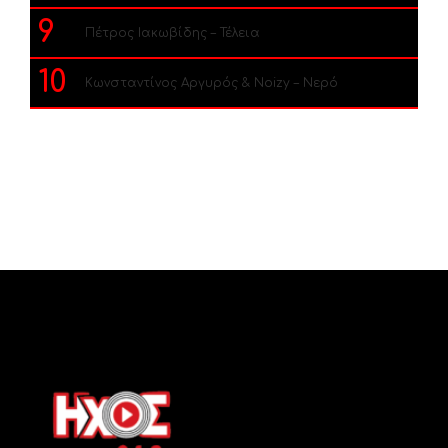
9
Πέτρος Ιακωβίδης – Τέλεια
10
Κωνσταντίνος Αργυρός & Noizy – Νερό