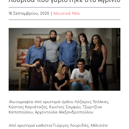
Λουριδά που γυρίστηκε στο Αγρίνιο
18 Σεπτεμβρίου, 2020
|
Μουσικά Νέα
View
Larger
Image
Φωτογραφία: Από αριστερά όρθιοι:
Λάζαρος Τσόλκας,
Κώστας Καρνέταζης, Κων/νος Σαμψών, Τζωρτζίνα
Καποπούλου, Αρχοντούλα Αλεξανδροπούλου
Από αριστερά καθιστοί:
Γιώργος Λουριδάς, Μέλισσα