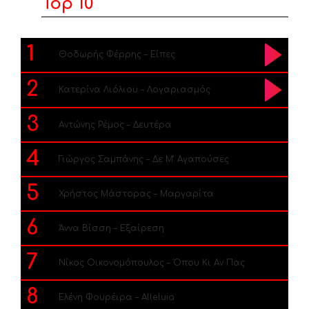
Top 10
1
Θοδωρής Φέρρης – Είπες
2
Κατερίνα Λιόλιου – Λογαριασμός
3
Αντώνης Ρέμος – Δευτέρα
4
Γιώργος Σαμπάνης – Δε Μ’ Αγαπούσες
5
Χρήστος Μάστορας – Μαργαρίτα
6
Άννα Βίσση – Εξαίρεση
7
Νίκος Οικονομόπουλος – Όπου Κι Αν Πας
8
Ελένη Φουρέιρα – Alleluia