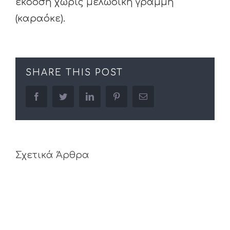
έκδοση χωρίς μελωδική γραμμή
(καραόκε).
SHARE THIS POST
facebook
twitter
linkedin
pinterest
Email
Σχετικά Άρθρα