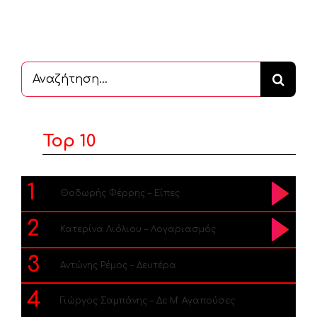
Αναζήτηση
...
Top 10
1
Θοδωρής Φέρρης – Είπες
2
Κατερίνα Λιόλιου – Λογαριασμός
3
Αντώνης Ρέμος – Δευτέρα
4
Γιώργος Σαμπάνης – Δε Μ’ Αγαπούσες