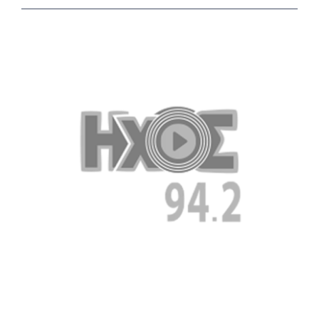
View
Larger
Image