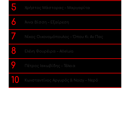
5
Χρήστος Μάστορας – Μαργαρίτα
6
Άννα Βίσση – Εξαίρεση
7
Νίκος Οικονομόπουλος – Όπου Κι Αν Πας
8
Ελένη Φουρέιρα – Alleluia
9
Πέτρος Ιακωβίδης – Τέλεια
10
Κωνσταντίνος Αργυρός & Noizy – Νερό