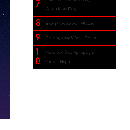
7
Όπου Κι Αν Πας
8
Ελένη Φουρέιρα – Alleluia
9
Πέτρος Ιακωβίδης – Τέλεια
1
Κωνσταντίνος Αργυρός &
0
Noizy – Νερό