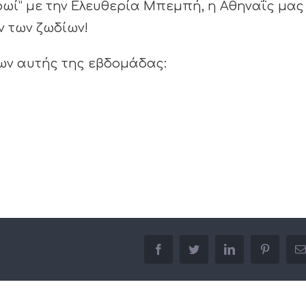
ρωί” με την Ελευθερία Μπεμπή, η Αθηναΐς μας
ν των ζωδίων!
ων αυτής της εβδομάδας:
facebook
twitter
linkedin
pinterest