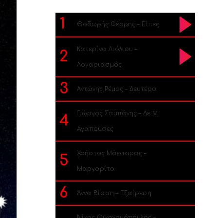
1
Θοδωρής Φέρρης – Είπες
Κατερίνα Λιόλιου –
2
Λογαριασμός
3
Αντώνης Ρέμος – Δευτέρα
Γιώργος Σαμπάνης – Δε Μ’
4
Αγαπούσες
Χρήστος Μάστορας –
5
Μαργαρίτα
6
Άννα Βίσση – Εξαίρεση
Νίκος Οικονομόπουλος –