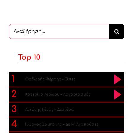
Αναζήτηση
...
Top 10
1
Θοδωρής Φέρρης – Είπες
2
Κατερίνα Λιόλιου – Λογαριασμός
3
Αντώνης Ρέμος – Δευτέρα
4
Γιώργος Σαμπάνης – Δε Μ’ Αγαπούσες