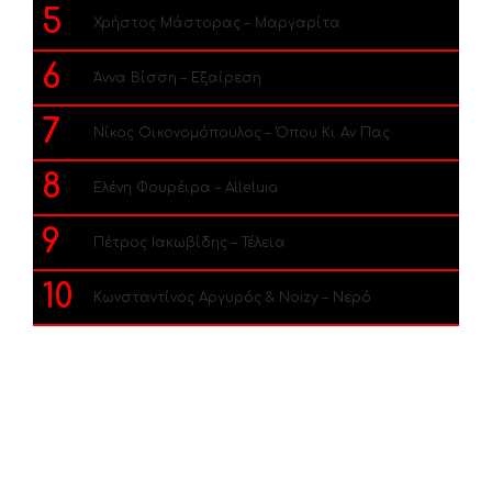
5
Χρήστος Μάστορας – Μαργαρίτα
6
Άννα Βίσση – Εξαίρεση
7
Νίκος Οικονομόπουλος – Όπου Κι Αν Πας
8
Ελένη Φουρέιρα – Alleluia
9
Πέτρος Ιακωβίδης – Τέλεια
10
Κωνσταντίνος Αργυρός & Noizy – Νερό