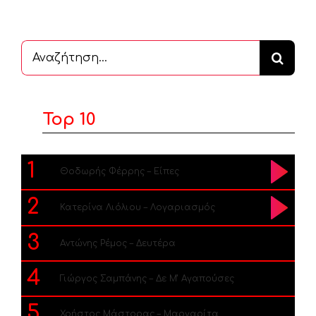
Αναζήτηση
...
Top 10
1
Θοδωρής Φέρρης – Είπες
2
Κατερίνα Λιόλιου – Λογαριασμός
3
Αντώνης Ρέμος – Δευτέρα
4
Γιώργος Σαμπάνης – Δε Μ’ Αγαπούσες
5
Χρήστος Μάστορας – Μαργαρίτα