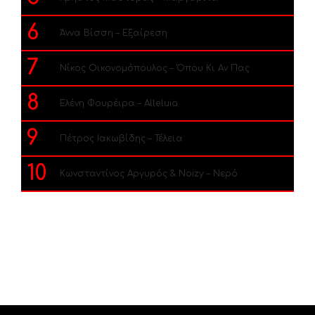
6
Άννα Βίσση – Εξαίρεση
7
Νίκος Οικονομόπουλος – Όπου Κι Αν Πας
8
Ελένη Φουρέιρα – Alleluia
9
Πέτρος Ιακωβίδης – Τέλεια
10
Κωνσταντίνος Αργυρός & Noizy – Νερό