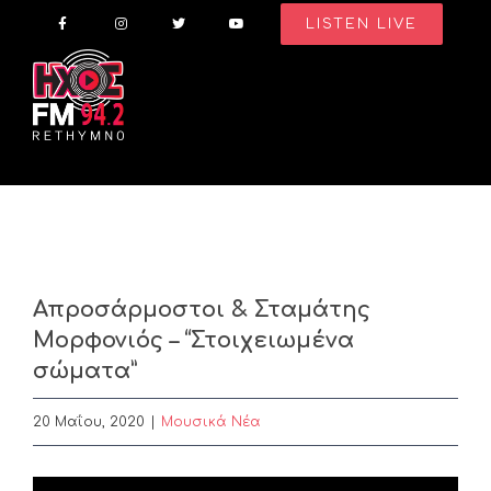
Skip
LISTEN LIVE
to
content
Απροσάρμοστοι & Σταμάτης
Μορφονιός – “Στοιχειωμένα
σώματα”
20 Μαΐου, 2020
|
Μουσικά Νέα