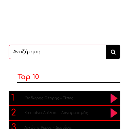
Αναζήτηση
...
Top 10
1
Θοδωρής Φέρρης – Είπες
2
Κατερίνα Λιόλιου – Λογαριασμός
3
Αντώνης Ρέμος – Δευτέρα