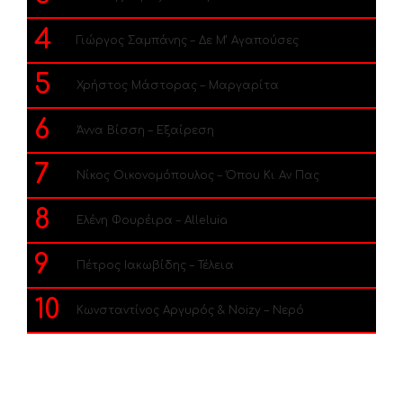
4
Γιώργος Σαμπάνης – Δε Μ’ Αγαπούσες
5
Χρήστος Μάστορας – Μαργαρίτα
6
Άννα Βίσση – Εξαίρεση
7
Νίκος Οικονομόπουλος – Όπου Κι Αν Πας
8
Ελένη Φουρέιρα – Alleluia
9
Πέτρος Ιακωβίδης – Τέλεια
10
Κωνσταντίνος Αργυρός & Noizy – Νερό