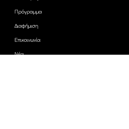
Πρόγραμμα
Διαφήμιση
Επικοινωνία
Nέα
© Copyright
| ΗΧΟΣ FM 94.2 | ALL RIGHTS
RESERVED | Powered by
ENTERTHEWEB
facebook
instagram
twitter
youtube