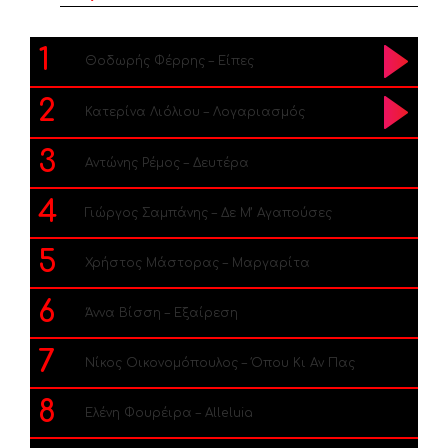
1
Θοδωρής Φέρρης – Είπες
2
Κατερίνα Λιόλιου – Λογαριασμός
3
Αντώνης Ρέμος – Δευτέρα
4
Γιώργος Σαμπάνης – Δε Μ’ Αγαπούσες
5
Χρήστος Μάστορας – Μαργαρίτα
6
Άννα Βίσση – Εξαίρεση
7
Νίκος Οικονομόπουλος – Όπου Κι Αν Πας
8
Ελένη Φουρέιρα – Alleluia