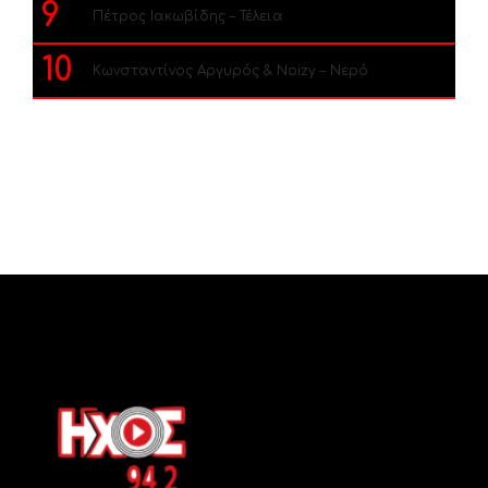
9
Πέτρος Ιακωβίδης – Τέλεια
10
Κωνσταντίνος Αργυρός & Noizy – Νερό