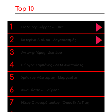
Top 10
1
Θοδωρής Φέρρης – Είπες
2
Κατερίνα Λιόλιου – Λογαριασμός
3
Αντώνης Ρέμος – Δευτέρα
4
Γιώργος Σαμπάνης – Δε Μ’ Αγαπούσες
5
Χρήστος Μάστορας – Μαργαρίτα
6
Άννα Βίσση – Εξαίρεση
7
Νίκος Οικονομόπουλος – Όπου Κι Αν Πας