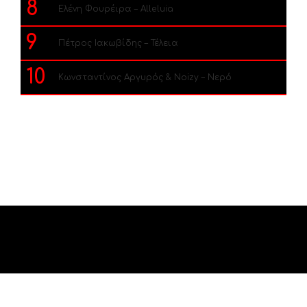
8
Ελένη Φουρέιρα – Alleluia
9
Πέτρος Ιακωβίδης – Τέλεια
10
Κωνσταντίνος Αργυρός & Noizy – Νερό