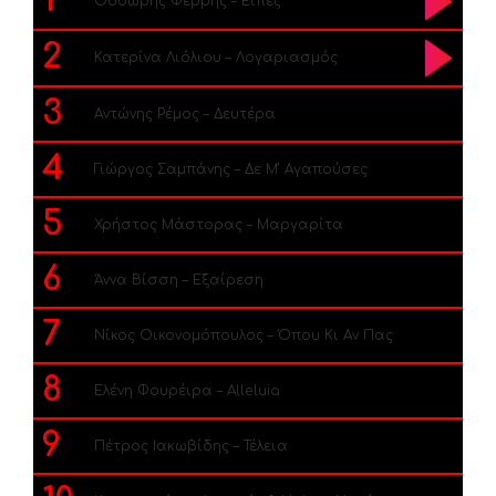
1
Θοδωρής Φέρρης – Είπες
2
Κατερίνα Λιόλιου – Λογαριασμός
3
Αντώνης Ρέμος – Δευτέρα
4
Γιώργος Σαμπάνης – Δε Μ’ Αγαπούσες
5
Χρήστος Μάστορας – Μαργαρίτα
6
Άννα Βίσση – Εξαίρεση
7
Νίκος Οικονομόπουλος – Όπου Κι Αν Πας
8
Ελένη Φουρέιρα – Alleluia
9
Πέτρος Ιακωβίδης – Τέλεια