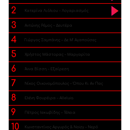
2
Κατερίνα Λιόλιου – Λογαριασμός
3
Αντώνης Ρέμος – Δευτέρα
4
Γιώργος Σαμπάνης – Δε Μ’ Αγαπούσες
5
Χρήστος Μάστορας – Μαργαρίτα
6
Άννα Βίσση – Εξαίρεση
7
Νίκος Οικονομόπουλος – Όπου Κι Αν Πας
8
Ελένη Φουρέιρα – Alleluia
9
Πέτρος Ιακωβίδης – Τέλεια
10
Κωνσταντίνος Αργυρός & Noizy – Νερό