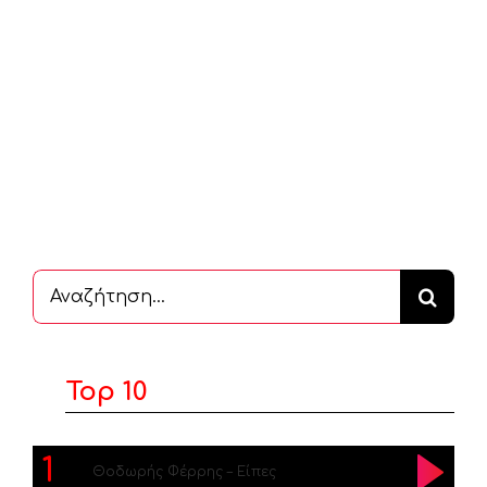
Αναζήτηση
...
Top 10
1
Θοδωρής Φέρρης – Είπες