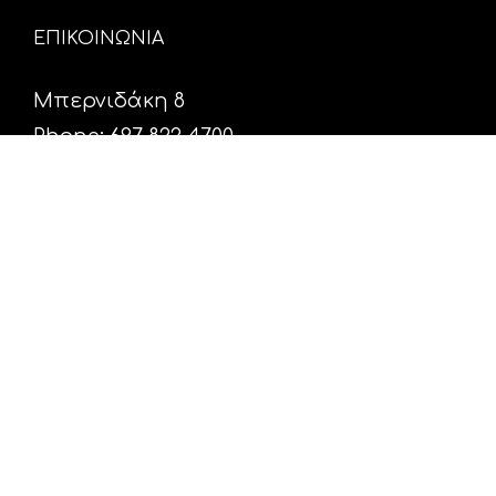
ΕΠΙΚΟΙΝΩΝΙΑ
Μπερνιδάκη 8
Phone: 697 822 4700
Email:
info@hxosfm.gr
Web:
HxosFm.gr
Ο Σταθμός
Πρόγραμμα