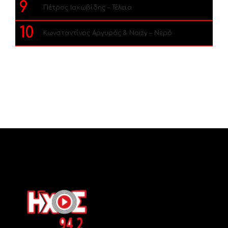
9
Πέτρος Ιακωβίδης – Τέλεια
10
Κωνσταντίνος Αργυρός & Noizy – Νερό