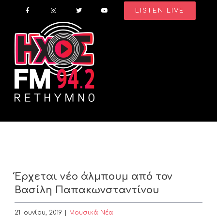
Skip
LISTEN LIVE
to
content
Έρχεται νέο άλμπουμ από τον
Βασίλη Παπακωνσταντίνου
21 Ιουνίου, 2019
|
Μουσικά Νέα