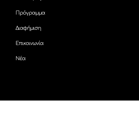
Πρόγραμμα
Διαφήμιση
Επικοινωνία
Nέα
© Copyright
| ΗΧΟΣ FM 94.2 | ALL RIGHTS
RESERVED | Powered by
ENTERTHEWEB
facebook
instagram
twitter
youtube