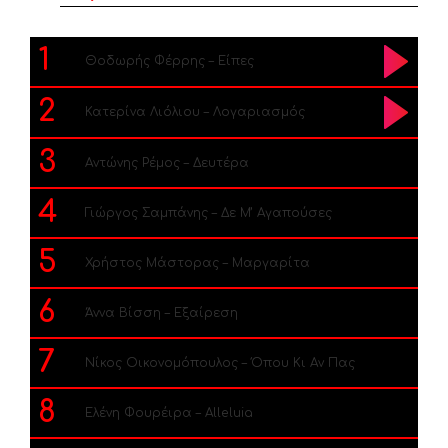
1
Θοδωρής Φέρρης – Είπες
2
Κατερίνα Λιόλιου – Λογαριασμός
3
Αντώνης Ρέμος – Δευτέρα
4
Γιώργος Σαμπάνης – Δε Μ’ Αγαπούσες
5
Χρήστος Μάστορας – Μαργαρίτα
6
Άννα Βίσση – Εξαίρεση
7
Νίκος Οικονομόπουλος – Όπου Κι Αν Πας
8
Ελένη Φουρέιρα – Alleluia