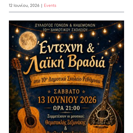
12 Ιουνίου, 2026
|
Events
View
Larger
Image