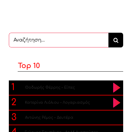
Αναζήτηση
...
Top 10
1
Θοδωρής Φέρρης – Είπες
2
Κατερίνα Λιόλιου – Λογαριασμός
3
Αντώνης Ρέμος – Δευτέρα