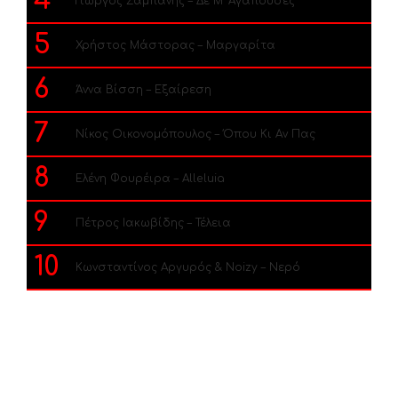
4
Γιώργος Σαμπάνης – Δε Μ’ Αγαπούσες
5
Χρήστος Μάστορας – Μαργαρίτα
6
Άννα Βίσση – Εξαίρεση
7
Νίκος Οικονομόπουλος – Όπου Κι Αν Πας
8
Ελένη Φουρέιρα – Alleluia
9
Πέτρος Ιακωβίδης – Τέλεια
10
Κωνσταντίνος Αργυρός & Noizy – Νερό